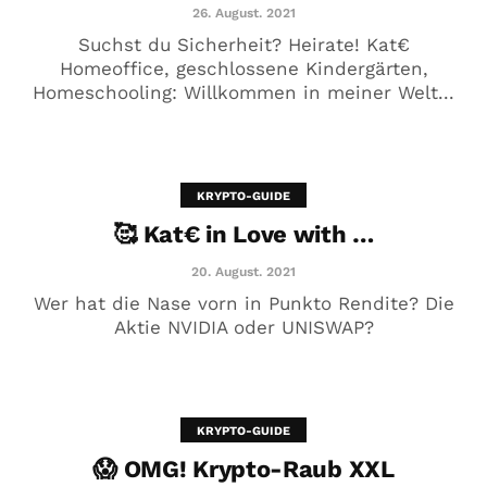
26. August. 2021
Suchst du Sicherheit? Heirate! Kat€
Homeoffice, geschlossene Kindergärten,
Homeschooling: Willkommen in meiner Welt...
Ja ist denn schon wieder
Weihnachten?
23. Dezember. 2020
KRYPTO-GUIDE
🥰 Kat€ in Love with …
20. August. 2021
Wer hat die Nase vorn in Punkto Rendite? Die
Aktie NVIDIA oder UNISWAP?
KRYPTO-GUIDE
😱 OMG! Krypto-Raub XXL
Deutschland…