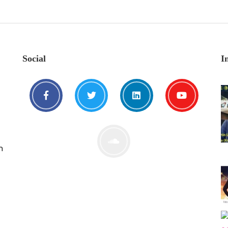
Social
I
n