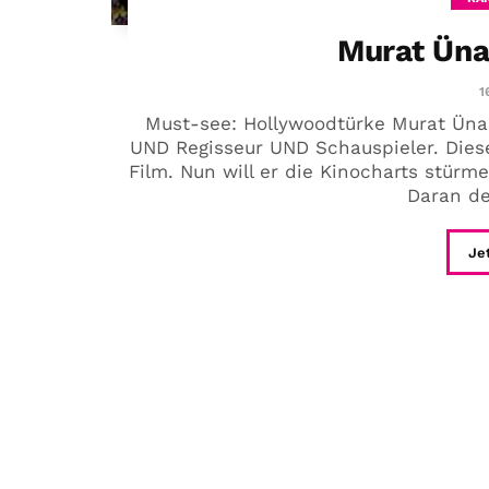
Murat Üna
1
Must-see: Hollywoodtürke Murat Ün
UND Regisseur UND Schauspieler. Diese 
Film. Nun will er die Kinocharts stür
Daran de
Je