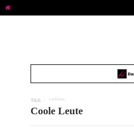
Da
1 articles
TAG
Coole Leute