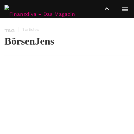
1 articles
TAG
BörsenJens