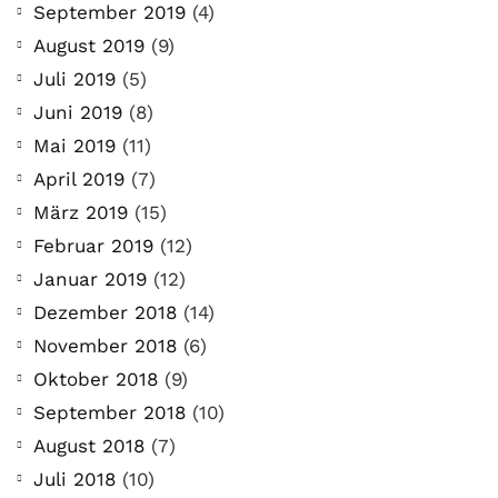
September 2019
(4)
August 2019
(9)
Juli 2019
(5)
Juni 2019
(8)
Mai 2019
(11)
April 2019
(7)
März 2019
(15)
Februar 2019
(12)
COMMUNITY
Januar 2019
(12)
Der Leserbrief der
Dezember 2018
(14)
Woche #2
November 2018
(6)
Oktober 2018
(9)
21. Juli. 2021
September 2018
(10)
Der Leserbrief der Woche Viele Leser
stellen ganz persönliche Fragen. Vielleicht
August 2018
(7)
hast du auch spezielle Fragen im Kopf?
Juli 2018
(10)