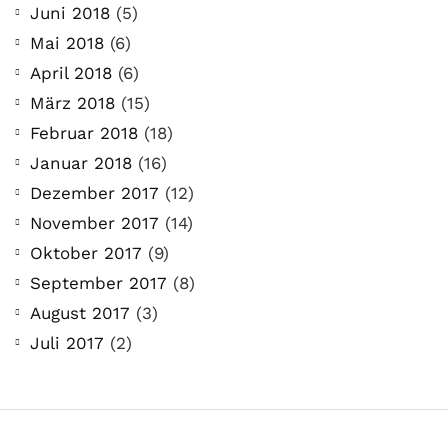
Aber du hast dich bis jetzt nicht getraut sie
Juni 2018
(5)
zu stellen? Kein Problem!...
Mai 2018
(6)
April 2018
(6)
Jetzt lesen
März 2018
(15)
Februar 2018
(18)
Januar 2018
(16)
Dezember 2017
(12)
November 2017
(14)
Oktober 2017
(9)
September 2017
(8)
August 2017
(3)
Juli 2017
(2)