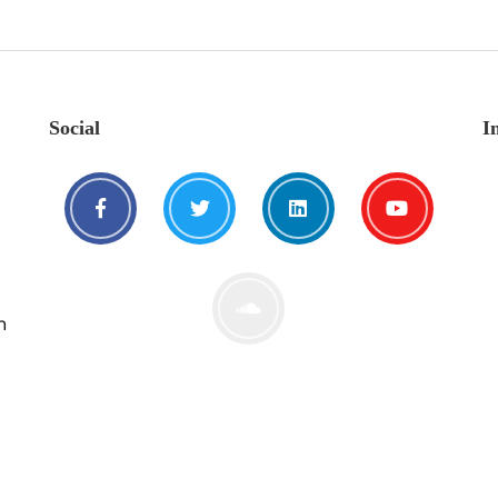
Social
I
n