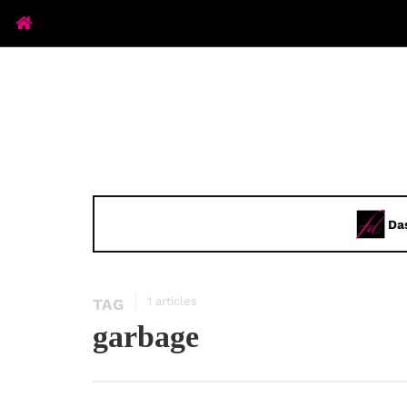
Da
1 articles
TAG
garbage