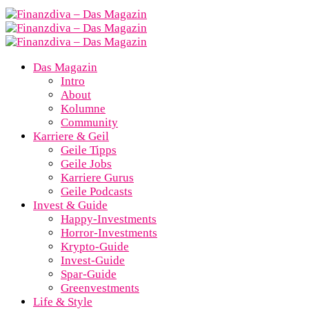
Das Magazin
Intro
About
Kolumne
Community
Karriere & Geil
Geile Tipps
Geile Jobs
Karriere Gurus
Geile Podcasts
Invest & Guide
Happy-Investments
Horror-Investments
Krypto-Guide
Invest-Guide
Spar-Guide
Greenvestments
Life & Style