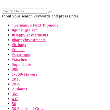
Input your search keywords and press Enter.
"Germany's Next Topmodel"
#günstigreisen
#Happy-Investments
#happyinvestments
#it-bags
#reisen
#spartipps
#taschen
$uper-hubs
089
1-800-Flowers
2018
2019
21shares
3M
4 C
50
50 Shades of Grey