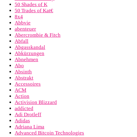
50 Shades of K
50 Trades of Kat€
8x4
Abbvie
abenteuer
Abercrombie & Fitch
Abfall
Abgasskandal
Abkürzungen
Abnehmen
Abo
Absinth
Abstrakt
Accessoires
ACM
Action
Activision Blizzard
addicted
Adi Drotleff
Adidas
Adriana Lima
Advanced Bitcoin Technologies