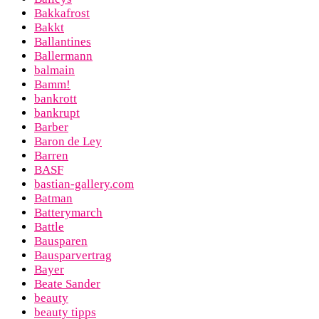
Bakkafrost
Bakkt
Ballantines
Ballermann
balmain
Bamm!
bankrott
bankrupt
Barber
Baron de Ley
Barren
BASF
bastian-gallery.com
Batman
Batterymarch
Battle
Bausparen
Bausparvertrag
Bayer
Beate Sander
beauty
beauty tipps