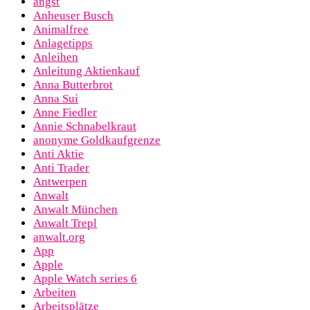
angst
Anheuser Busch
Animalfree
Anlagetipps
Anleihen
Anleitung Aktienkauf
Anna Butterbrot
Anna Sui
Anne Fiedler
Annie Schnabelkraut
anonyme Goldkaufgrenze
Anti Aktie
Anti Trader
Antwerpen
Anwalt
Anwalt München
Anwalt Trepl
anwalt.org
App
Apple
Apple Watch series 6
Arbeiten
Arbeitsplätze