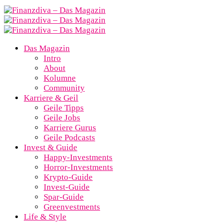
Das Magazin
Intro
About
Kolumne
Community
Karriere & Geil
Geile Tipps
Geile Jobs
Karriere Gurus
Geile Podcasts
Invest & Guide
Happy-Investments
Horror-Investments
Krypto-Guide
Invest-Guide
Spar-Guide
Greenvestments
Life & Style