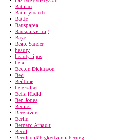
bastian-gallery.com
Batman
Batterymarch
Battle
Bausparen
Bausparvertrag
Bayer
Beate Sander
beauty
beauty tipps
bebe
Becton Dickinson
Bed
Bedtime
beiersdorf
Bella Hadid
Ben Jones
Berater
Berentzen
Berlin
Bernard Arnault
Beruf
Berufsunfähigkeitversicherung