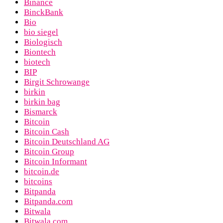
Binance
BinckBank
Bio
bio siegel
Biologisch
Biontech
biotech
BIP
Birgit Schrowange
birkin
birkin bag
Bismarck
Bitcoin
Bitcoin Cash
Bitcoin Deutschland AG
Bitcoin Group
Bitcoin Informant
bitcoin.de
bitcoins
Bitpanda
Bitpanda.com
Bitwala
Bitwala.com