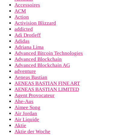
Accessoires
ACM
Action
Activision Blizzard
addicted
Adi Drotleff
Adidas
Adriana Lima
Advanced Bitcoin Technologies
Advanced Blockchain
Advanced Blockchain AG
adventure
Aeneas Bastian
AENEAS BASTIAN FINE ART
AENEAS BASTIAN LIMITED
Agent Provocateur
Ahe-Aus
Aimee Song
Air Jordan
Air Liquide
Aktie
Aktie der Woche