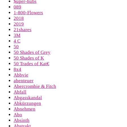
$uper-hubs
089
1-800-Flowers
2018
2019
21shares
3M
4 C
50
50 Shades of Grey
50 Shades of K
50 Trades of Kat€
8x4
Abbvie
abenteuer
Abercrombie & Fitch
Abfall
Abgasskandal
Abkürzungen
Abnehmen
Abo
Absinth
Abstrakt