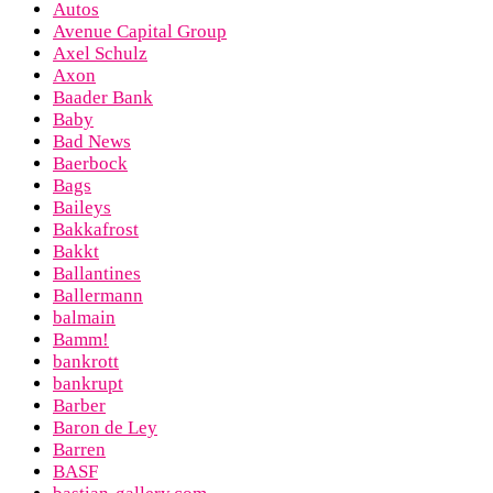
Autos
Avenue Capital Group
Axel Schulz
Axon
Baader Bank
Baby
Bad News
Baerbock
Bags
Baileys
Bakkafrost
Bakkt
Ballantines
Ballermann
balmain
Bamm!
bankrott
bankrupt
Barber
Baron de Ley
Barren
BASF