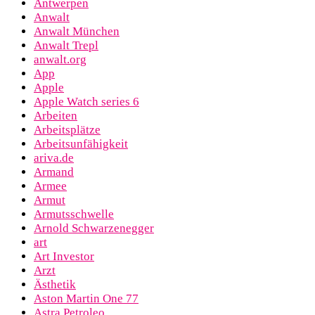
Antwerpen
Anwalt
Anwalt München
Anwalt Trepl
anwalt.org
App
Apple
Apple Watch series 6
Arbeiten
Arbeitsplätze
Arbeitsunfähigkeit
ariva.de
Armand
Armee
Armut
Armutsschwelle
Arnold Schwarzenegger
art
Art Investor
Arzt
Ästhetik
Aston Martin One 77
Astra Petroleo