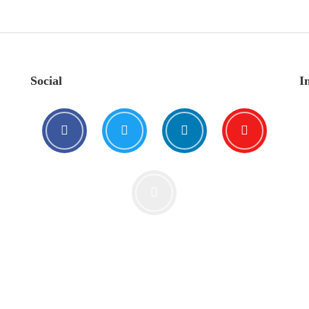
Social
I