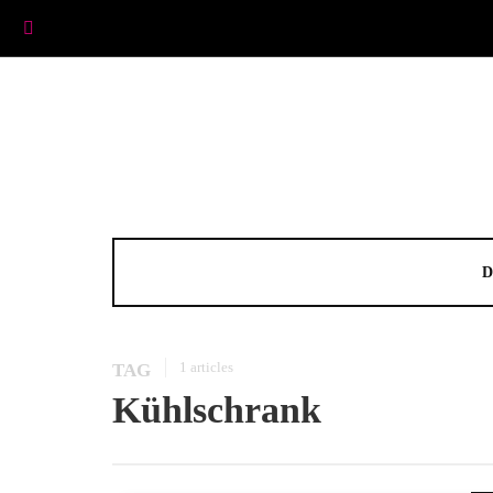
D
1 articles
TAG
Kühlschrank