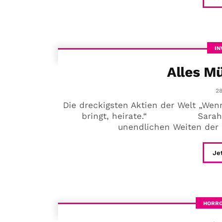
IN
Alles M
28
Die dreckigsten Aktien der Welt „Wen
bringt, heirate.“ Sarah Jess
unendlichen Weiten der Bö
Je
HORRO