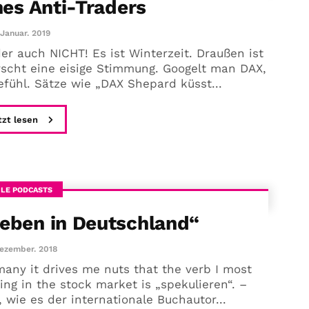
nes Anti-Traders
 Januar. 2019
er auch NICHT! Es ist Winterzeit. Draußen ist
rscht eine eisige Stimmung. Googelt man DAX,
ühl. Sätze wie „DAX Shepard küsst...
tzt lesen
ILE PODCASTS
Leben in Deutschland“
Dezember. 2018
any it drives me nuts that the verb I most
ing in the stock market is „spekulieren“. –
wie es der internationale Buchautor...