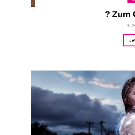
? Zum 
3. D
Je