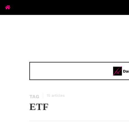
Da
15 articles
TAG
ETF