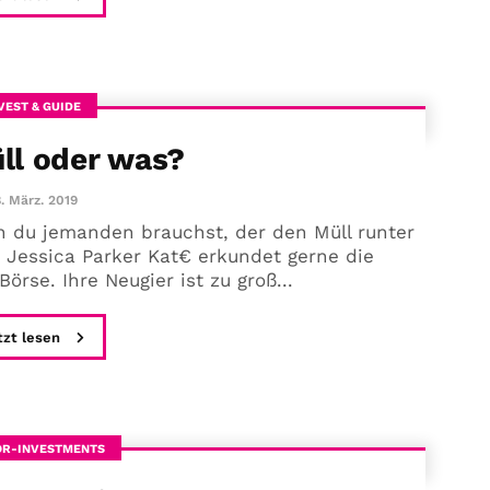
VEST & GUIDE
üll oder was?
. März. 2019
n du jemanden brauchst, der den Müll runter
ica Parker Kat€ erkundet gerne die
rse. Ihre Neugier ist zu groß...
tzt lesen
R-INVESTMENTS