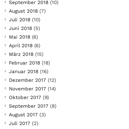
September 2018
(10)
August 2018
(7)
Juli 2018
(10)
Juni 2018
(5)
Mai 2018
(6)
April 2018
(6)
März 2018
(15)
COMMUNITY
Februar 2018
(18)
Der Leserbrief der
Januar 2018
(16)
Woche #2
Dezember 2017
(12)
November 2017
(14)
21. Juli. 2021
Oktober 2017
(9)
Der Leserbrief der Woche Viele Leser
September 2017
(8)
stellen ganz persönliche Fragen. Vielleicht
August 2017
(3)
hast du auch spezielle Fragen im Kopf?
Juli 2017
(2)
Aber du hast dich bis jetzt nicht getraut sie