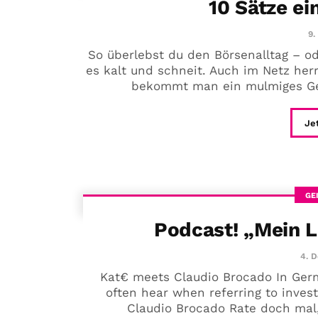
10 Sätze ei
9.
So überlebst du den Börsenalltag – od
es kalt und schneit. Auch im Netz her
bekommt man ein mulmiges Gef
Je
GE
Podcast! „Mein 
4. 
Kat€ meets Claudio Brocado In Germ
often hear when referring to invest
Claudio Brocado Rate doch mal, 