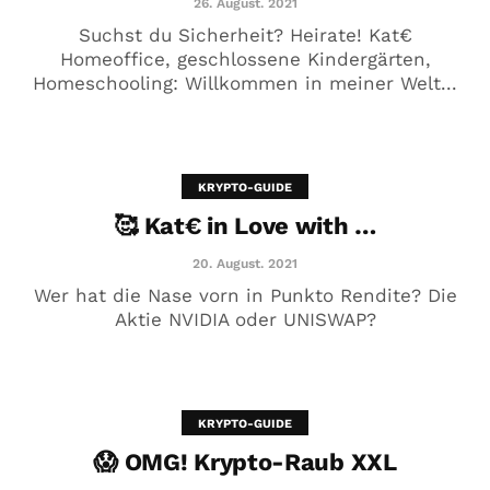
26. August. 2021
Suchst du Sicherheit? Heirate! Kat€
Homeoffice, geschlossene Kindergärten,
Homeschooling: Willkommen in meiner Welt...
Ja ist denn schon wieder
Weihnachten?
23. Dezember. 2020
KRYPTO-GUIDE
🥰 Kat€ in Love with …
20. August. 2021
Wer hat die Nase vorn in Punkto Rendite? Die
Aktie NVIDIA oder UNISWAP?
KRYPTO-GUIDE
😱 OMG! Krypto-Raub XXL
Deutschland…