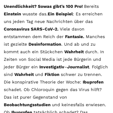
Unendlichkeit? Sowas gibt’s 100 Pro!
Bereits
Einstein
wusste das.
Ein Beispiel
: Es erreichen
uns jeden Tag neue Nachrichten über das
Coronavirus SARS-CoV-2.
Viele davon
entstammen dem Reich der
Fantasie.
Manches
ist gezielte
Desinformation
. Und ab und zu
kommt auch ein Stückchen
Wahrheit
durch. In
Zeiten von Social Media ist jede Bürgerin und
jeder Bürger ein
Investigativ
–
Journalist
. Folglich
sind
Wahrheit
und
Fiktion
schwer zu trennen.
Die konspirative Theorie der Woche:
Ibuprofen
schadet. Ob Chloroquin gegen das Virus hilft?
Das ist purer Gegenstand von
Beobachtungsstudien
und keinesfalls erwiesen.
Ob
Ibuprofen
tatsächlich schadet? Das