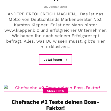
21. Januar. 2018
COMMUNITY
ANDERE ERFOLGREICH MACHEN… Das ist das
Der Leserbrief der
Motto von Deutschlands Markenberater No.1:
Woche #2
Karsten Klepper! Er ist der Mann hinter
www.klepper.biz und erfolgreicher Unternehmer.
Wir haben ihn nach seinem Erfolgsrezept
21. Juli. 2021
befragt. Alles, was Du wissen musst, gibt’s hier
Der Leserbrief der Woche Viele Leser
im exklusiven...
stellen ganz persönliche Fragen. Vielleicht
hast du auch spezielle Fragen im Kopf?
Jetzt lesen
Aber du hast dich bis jetzt nicht getraut sie
zu stellen? Kein Problem!...
Jetzt lesen
GEILE TIPPS
Chefsache #2 Teste deinen Boss-
Faktor!