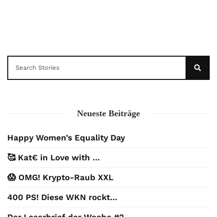
Neueste Beiträge
Happy Women’s Equality Day
🥰 Kat€ in Love with …
😱 OMG! Krypto-Raub XXL
400 PS! Diese WKN rockt…
Der Leserbrief der Woche #2