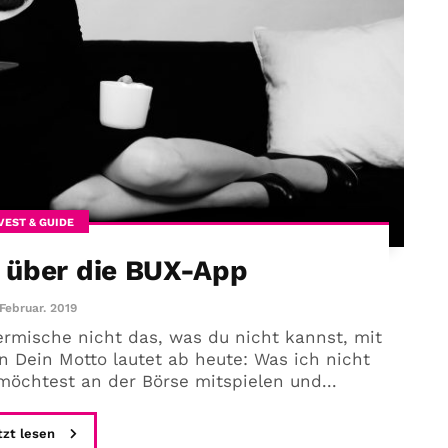
VEST & GUIDE
 über die BUX-App
 Februar. 2019
rmische nicht das, was du nicht kannst, mit
 Dein Motto lautet ab heute: Was ich nicht
möchtest an der Börse mitspielen und...
tzt lesen