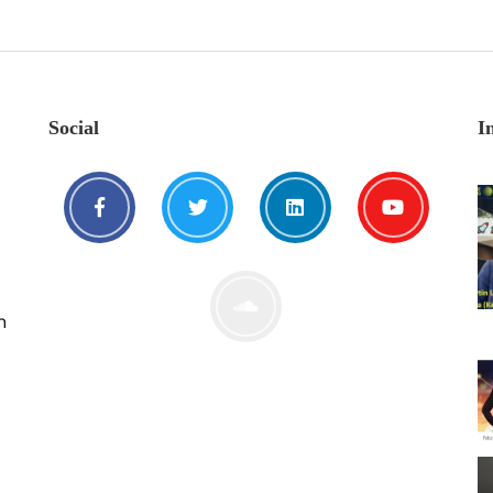
Social
I
n