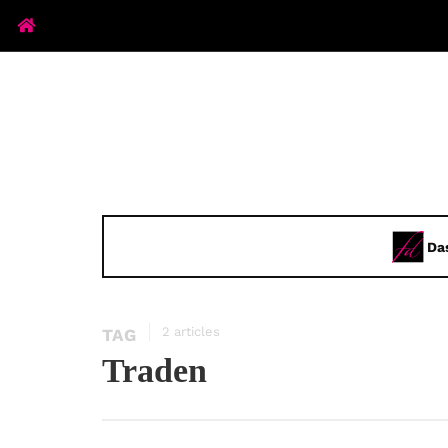
Da
2 articles
TAG
Traden