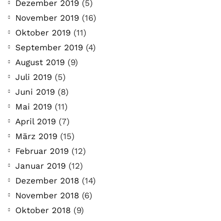
Dezember 2019
(5)
November 2019
(16)
COMMUNITY
Oktober 2019
(11)
Der Leserbrief der
September 2019
(4)
Woche #2
August 2019
(9)
21. Juli. 2021
Juli 2019
(5)
Der Leserbrief der Woche Viele Leser
Juni 2019
(8)
stellen ganz persönliche Fragen. Vielleicht
Mai 2019
(11)
hast du auch spezielle Fragen im Kopf?
April 2019
(7)
Aber du hast dich bis jetzt nicht getraut sie
März 2019
(15)
zu stellen? Kein Problem!...
Februar 2019
(12)
Januar 2019
(12)
Jetzt lesen
Dezember 2018
(14)
November 2018
(6)
Oktober 2018
(9)