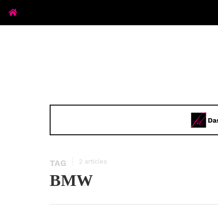
Da
2 articles
TAG
BMW