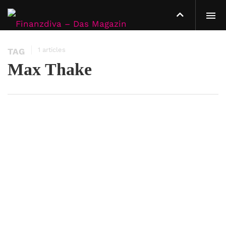
1 articles
TAG
Max Thake