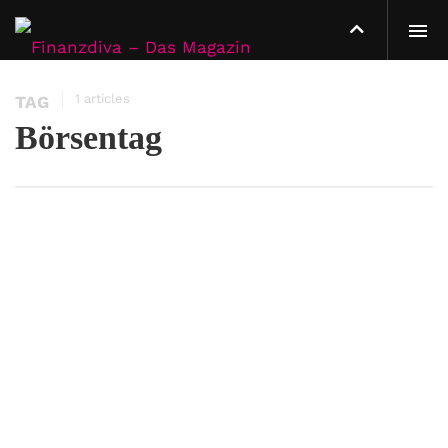
1 articles
TAG
Börsentag