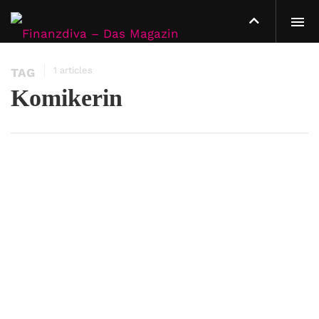
1 articles
TAG
Komikerin