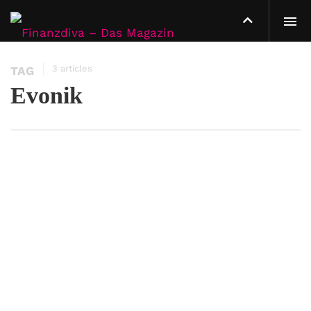
3 articles
TAG
Evonik