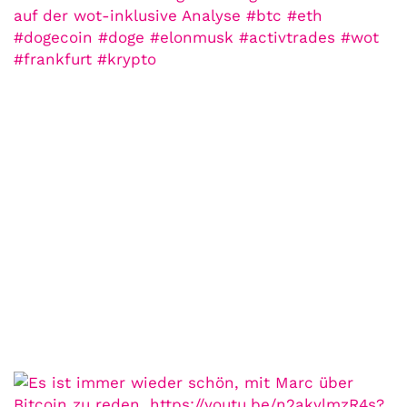
COMMUNITY
Der Leserbrief der
Woche #2
21. Juli. 2021
Der Leserbrief der Woche Viele Leser
stellen ganz persönliche Fragen. Vielleicht
hast du auch spezielle Fragen im Kopf?
Aber du hast dich bis jetzt nicht getraut sie
zu stellen? Kein Problem!...
Jetzt lesen