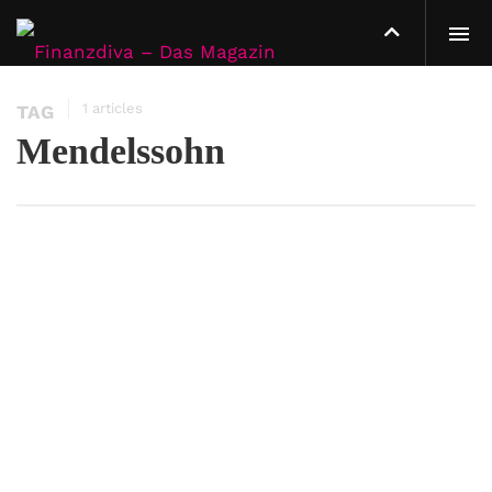
1 articles
TAG
Mendelssohn