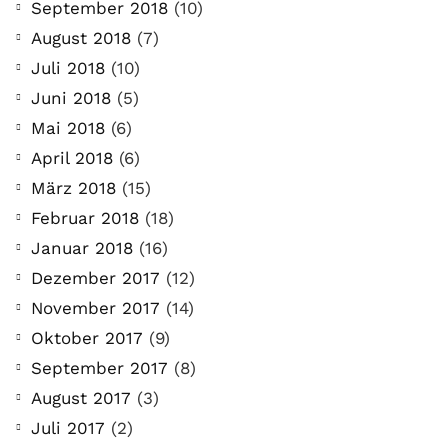
September 2018
(10)
August 2018
(7)
Juli 2018
(10)
Juni 2018
(5)
Mai 2018
(6)
April 2018
(6)
März 2018
(15)
Februar 2018
(18)
Januar 2018
(16)
Dezember 2017
(12)
COMMUNITY
Der Leserbrief der
November 2017
(14)
Oktober 2017
(9)
Woche #2
September 2017
(8)
21. Juli. 2021
August 2017
(3)
Der Leserbrief der Woche Viele Leser
Juli 2017
(2)