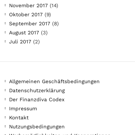
21. Juli. 2021
November 2017
(14)
Der Leserbrief der Woche Viele Leser
Oktober 2017
(9)
stellen ganz persönliche Fragen. Vielleicht
September 2017
(8)
hast du auch spezielle Fragen im Kopf?
August 2017
(3)
Aber du hast dich bis jetzt nicht getraut sie
Juli 2017
(2)
zu stellen? Kein Problem!...
Jetzt lesen
Allgemeinen Geschäftsbedingungen
Datenschutzerklärung
Der Finanzdiva Codex
Impressum
Kontakt
Nutzungsbedingungen