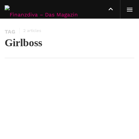
2 articles
TAG
Girlboss