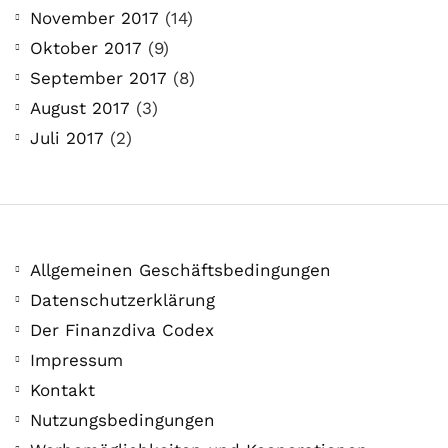
21. Juli. 2021
November 2017
(14)
Der Leserbrief der Woche Viele Leser
Oktober 2017
(9)
stellen ganz persönliche Fragen. Vielleicht
September 2017
(8)
hast du auch spezielle Fragen im Kopf?
August 2017
(3)
Aber du hast dich bis jetzt nicht getraut sie
Juli 2017
(2)
zu stellen? Kein Problem!...
Jetzt lesen
Allgemeinen Geschäftsbedingungen
Datenschutzerklärung
Der Finanzdiva Codex
Impressum
Kontakt
Nutzungsbedingungen