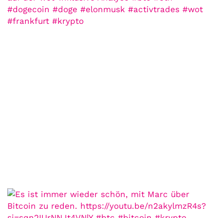
COMMUNITY
Der Leserbrief der
Woche #2
21. Juli. 2021
Der Leserbrief der Woche Viele Leser
stellen ganz persönliche Fragen. Vielleicht
hast du auch spezielle Fragen im Kopf?
Aber du hast dich bis jetzt nicht getraut sie
zu stellen? Kein Problem!...
Jetzt lesen