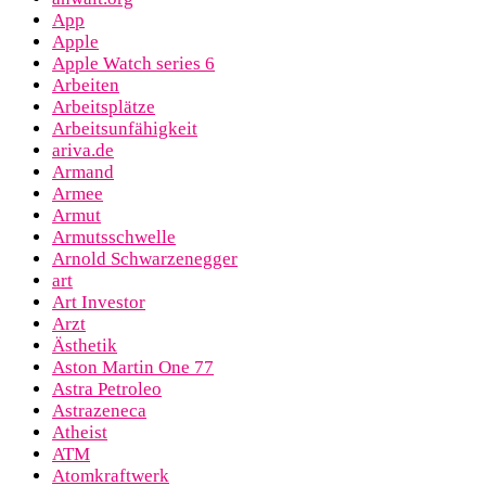
App
Apple
Apple Watch series 6
Arbeiten
Arbeitsplätze
Arbeitsunfähigkeit
ariva.de
Armand
Armee
Armut
Armutsschwelle
Arnold Schwarzenegger
art
Art Investor
Arzt
Ästhetik
Aston Martin One 77
Astra Petroleo
Astrazeneca
Atheist
ATM
Atomkraftwerk