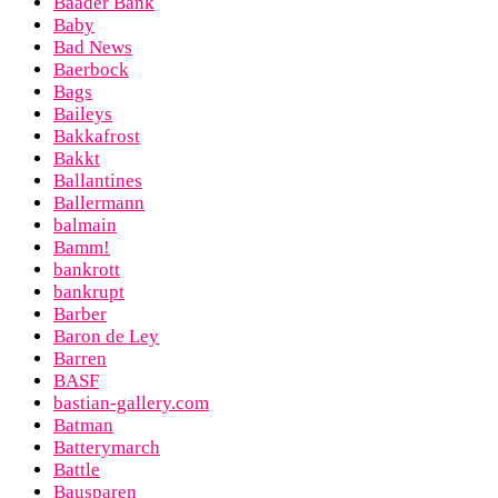
Baader Bank
Baby
Bad News
Baerbock
Bags
Baileys
Bakkafrost
Bakkt
Ballantines
Ballermann
balmain
Bamm!
bankrott
bankrupt
Barber
Baron de Ley
Barren
BASF
bastian-gallery.com
Batman
Batterymarch
Battle
Bausparen