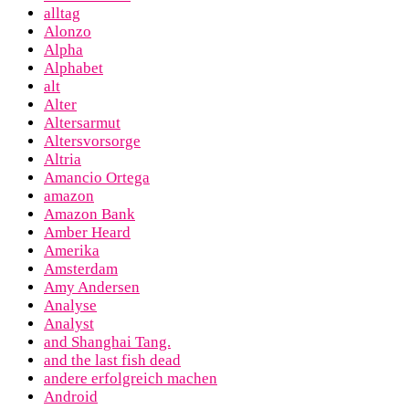
alltag
Alonzo
Alpha
Alphabet
alt
Alter
Altersarmut
Altersvorsorge
Altria
Amancio Ortega
amazon
Amazon Bank
Amber Heard
Amerika
Amsterdam
Amy Andersen
Analyse
Analyst
and Shanghai Tang.
and the last fish dead
andere erfolgreich machen
Android