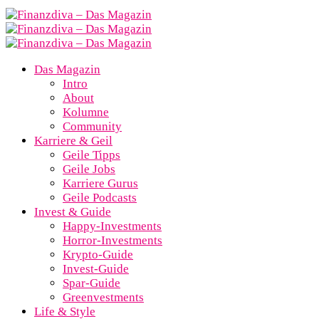
Das Magazin
Intro
About
Kolumne
Community
Karriere & Geil
Geile Tipps
Geile Jobs
Karriere Gurus
Geile Podcasts
Invest & Guide
Happy-Investments
Horror-Investments
Krypto-Guide
Invest-Guide
Spar-Guide
Greenvestments
Life & Style