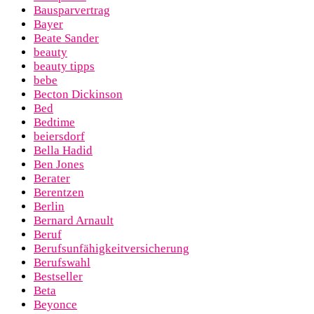
Bausparvertrag
Bayer
Beate Sander
beauty
beauty tipps
bebe
Becton Dickinson
Bed
Bedtime
beiersdorf
Bella Hadid
Ben Jones
Berater
Berentzen
Berlin
Bernard Arnault
Beruf
Berufsunfähigkeitversicherung
Berufswahl
Bestseller
Beta
Beyonce