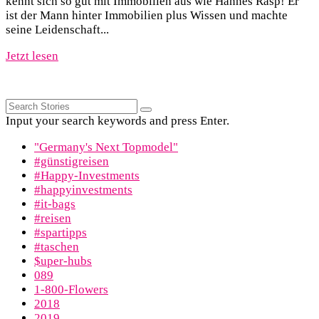
kennt sich so gut mit Immobilien aus wie Hannes Rasp! Er
ist der Mann hinter Immobilien plus Wissen und machte
seine Leidenschaft...
Jetzt lesen
Input your search keywords and press Enter.
"Germany's Next Topmodel"
#günstigreisen
#Happy-Investments
#happyinvestments
#it-bags
#reisen
#spartipps
#taschen
$uper-hubs
089
1-800-Flowers
2018
2019