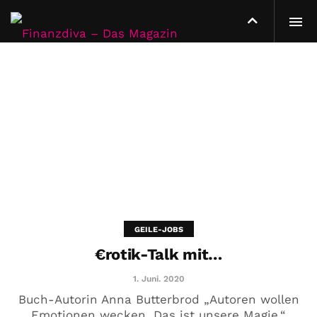
GEILE-JOBS
€rotik-Talk mit…
1. Juni. 2020
Buch-Autorin Anna Butterbrod „Autoren wollen
Emotionen wecken. Das ist unsere Magie.“