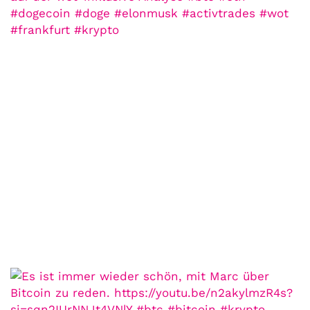
COMMUNITY
Der Leserbrief der
Woche #2
21. Juli. 2021
Der Leserbrief der Woche Viele Leser
stellen ganz persönliche Fragen. Vielleicht
hast du auch spezielle Fragen im Kopf?
Aber du hast dich bis jetzt nicht getraut sie
zu stellen? Kein Problem!...
Jetzt lesen