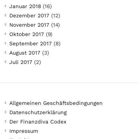
Woche #2
Januar 2018
(16)
21. Juli. 2021
Dezember 2017
(12)
Der Leserbrief der Woche Viele Leser
November 2017
(14)
stellen ganz persönliche Fragen. Vielleicht
Oktober 2017
(9)
hast du auch spezielle Fragen im Kopf?
September 2017
(8)
Aber du hast dich bis jetzt nicht getraut sie
August 2017
(3)
zu stellen? Kein Problem!...
Juli 2017
(2)
Jetzt lesen
Allgemeinen Geschäftsbedingungen
Datenschutzerklärung
Der Finanzdiva Codex
Impressum