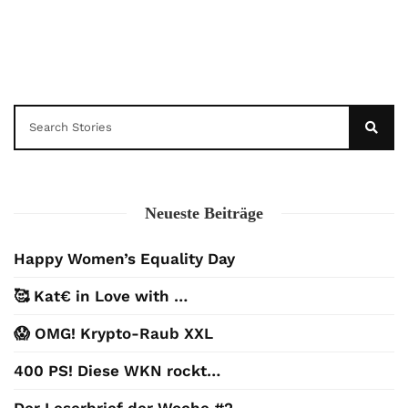
Neueste Beiträge
Happy Women’s Equality Day
🥰 Kat€ in Love with …
😱 OMG! Krypto-Raub XXL
400 PS! Diese WKN rockt…
Der Leserbrief der Woche #2