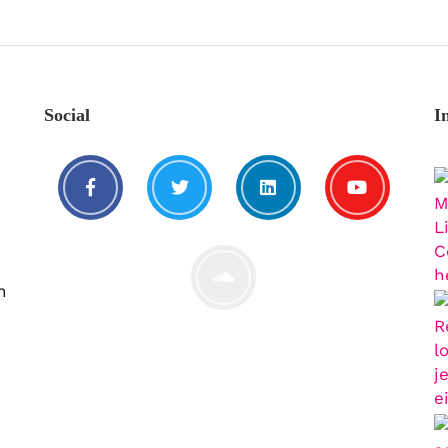
Social
I
n