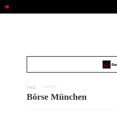
Da
1 articles
TAG
Börse München