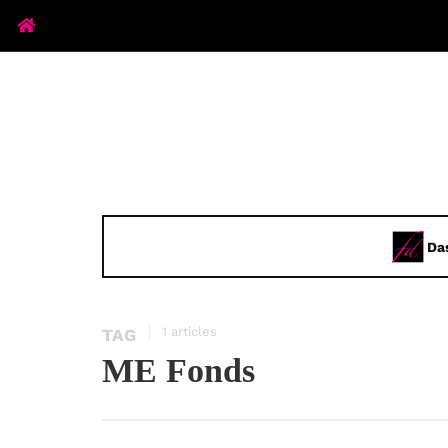
Da
1 articles
TAG
ME Fonds