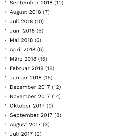
September 2018
(10)
August 2018
(7)
Juli 2018
(10)
Juni 2018
(5)
Mai 2018
(6)
April 2018
(6)
März 2018
(15)
Februar 2018
(18)
Januar 2018
(16)
Dezember 2017
(12)
COMMUNITY
Der Leserbrief der
November 2017
(14)
Oktober 2017
(9)
Woche #2
September 2017
(8)
21. Juli. 2021
August 2017
(3)
Der Leserbrief der Woche Viele Leser
Juli 2017
(2)