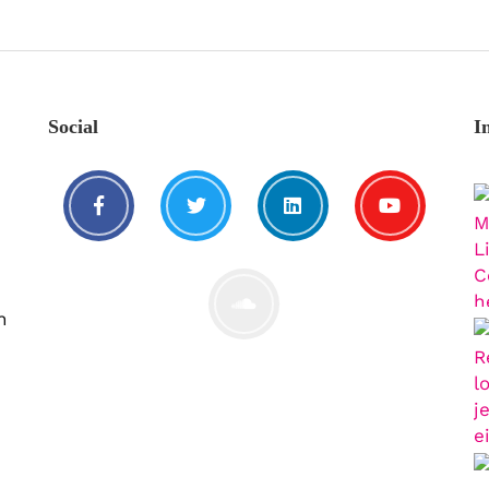
Social
I
n