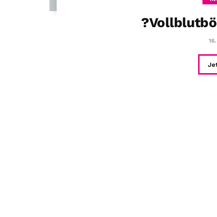
?Vollblutbö
16
Je