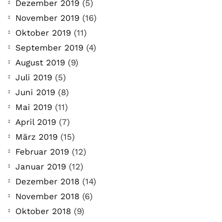
Dezember 2019
(5)
November 2019
(16)
COMMUNITY
Oktober 2019
(11)
Der Leserbrief der
September 2019
(4)
Woche #2
August 2019
(9)
21. Juli. 2021
Juli 2019
(5)
Der Leserbrief der Woche Viele Leser
Juni 2019
(8)
stellen ganz persönliche Fragen. Vielleicht
Mai 2019
(11)
hast du auch spezielle Fragen im Kopf?
April 2019
(7)
Aber du hast dich bis jetzt nicht getraut sie
März 2019
(15)
zu stellen? Kein Problem!...
Februar 2019
(12)
Januar 2019
(12)
Jetzt lesen
Dezember 2018
(14)
November 2018
(6)
Oktober 2018
(9)