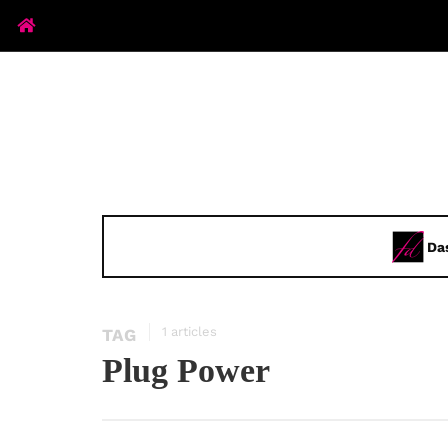
Da
1 articles
TAG
Plug Power