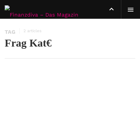
2 articles
TAG
Frag Kat€