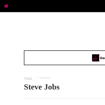
Da
1 articles
TAG
Steve Jobs