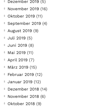
Der Leserbrief der
Dezember 2019
(5)
Woche #2
November 2019
(16)
Oktober 2019
(11)
21. Juli. 2021
September 2019
(4)
Der Leserbrief der Woche Viele Leser
August 2019
(9)
stellen ganz persönliche Fragen. Vielleicht
Juli 2019
(5)
hast du auch spezielle Fragen im Kopf?
Juni 2019
(8)
Aber du hast dich bis jetzt nicht getraut sie
Mai 2019
(11)
zu stellen? Kein Problem!...
April 2019
(7)
März 2019
(15)
Jetzt lesen
Februar 2019
(12)
Januar 2019
(12)
Dezember 2018
(14)
November 2018
(6)
Oktober 2018
(9)