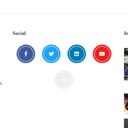
Social
I
n