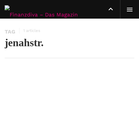
1 articles
TAG
jenahstr.