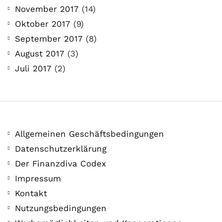
21. Juli. 2021
November 2017
(14)
Der Leserbrief der Woche Viele Leser
Oktober 2017
(9)
stellen ganz persönliche Fragen. Vielleicht
September 2017
(8)
hast du auch spezielle Fragen im Kopf?
August 2017
(3)
Aber du hast dich bis jetzt nicht getraut sie
Juli 2017
(2)
zu stellen? Kein Problem!...
Jetzt lesen
Allgemeinen Geschäftsbedingungen
Datenschutzerklärung
Der Finanzdiva Codex
Impressum
Kontakt
Nutzungsbedingungen