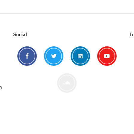
Social
I
n