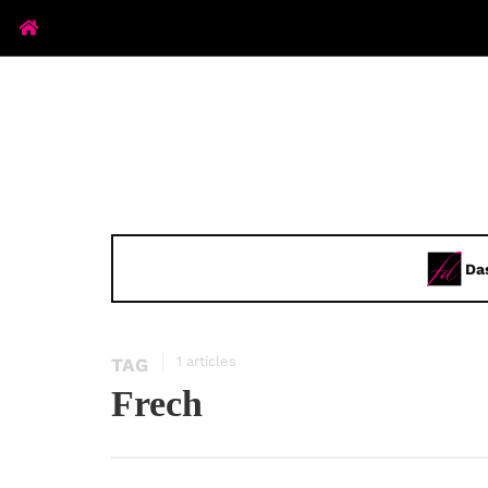
Da
1 articles
TAG
Frech