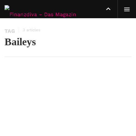
3 articles
TAG
Baileys