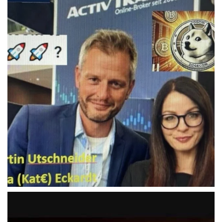
COMMUNITY
Der Leserbrief der
Woche #2
21. Juli. 2021
Der Leserbrief der Woche Viele Leser
stellen ganz persönliche Fragen. Vielleicht
hast du auch spezielle Fragen im Kopf?
Aber du hast dich bis jetzt nicht getraut sie
zu stellen? Kein Problem!...
Jetzt lesen