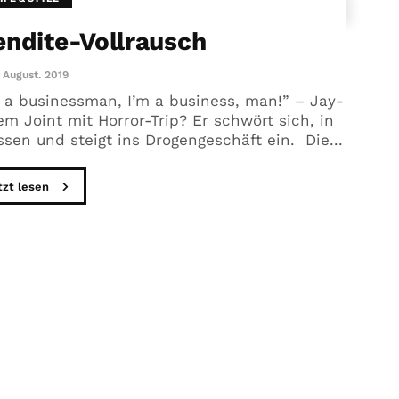
endite-Vollrausch
 August. 2019
 a businessman, I’m a business, man!” – Jay-
 Joint mit Horror-Trip? Er schwört sich, in
sen und steigt ins Drogengeschäft ein. Die...
tzt lesen