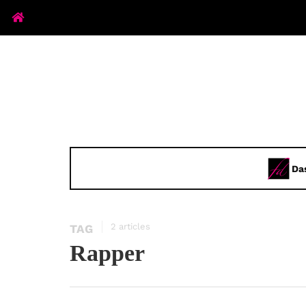
Da
2 articles
TAG
Rapper