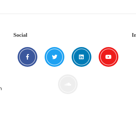
Social
I
n