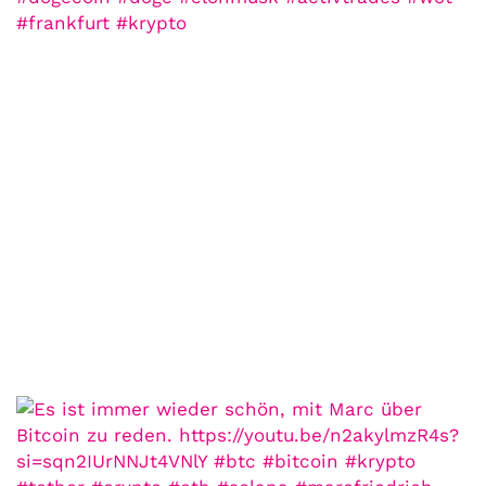
COMMUNITY
Der Leserbrief der
Woche #2
21. Juli. 2021
Der Leserbrief der Woche Viele Leser
stellen ganz persönliche Fragen. Vielleicht
hast du auch spezielle Fragen im Kopf?
Aber du hast dich bis jetzt nicht getraut sie
zu stellen? Kein Problem!...
Jetzt lesen