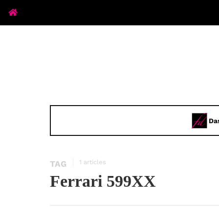
Da
1 articles
TAG
Ferrari 599XX