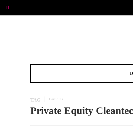
D
1 articles
TAG
Private Equity Cleante