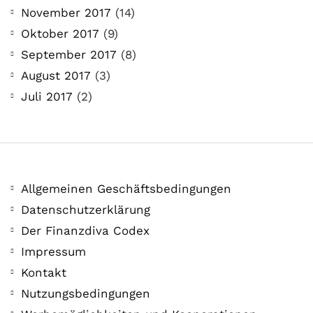
21. Juli. 2021
November 2017
(14)
Der Leserbrief der Woche Viele Leser
Oktober 2017
(9)
stellen ganz persönliche Fragen. Vielleicht
September 2017
(8)
hast du auch spezielle Fragen im Kopf?
August 2017
(3)
Aber du hast dich bis jetzt nicht getraut sie
Juli 2017
(2)
zu stellen? Kein Problem!...
Jetzt lesen
Allgemeinen Geschäftsbedingungen
Datenschutzerklärung
Der Finanzdiva Codex
Impressum
Kontakt
Nutzungsbedingungen