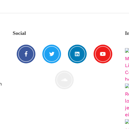
Social
I
n