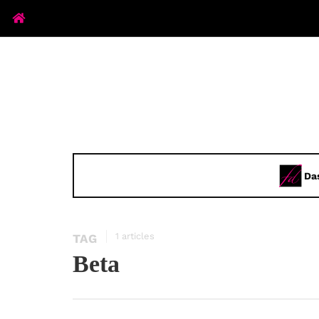
Da
1 articles
TAG
Beta