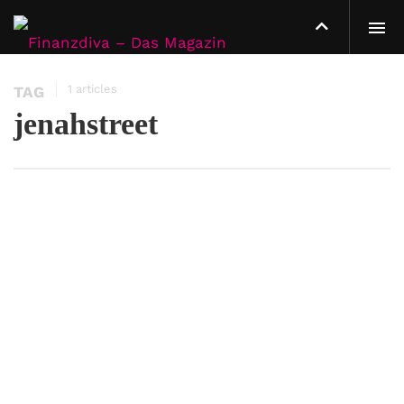
1 articles
TAG
jenahstreet