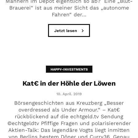
Männern im Depot eigentlich so ab? Eine „Blut-
Brauerei“ ist aus meiner Sicht das „autonome
Fahren“ der...
Jetzt lesen
HAPPY-INVESTMENTS
Kat€ in der Höhle der Löwen
10. April. 2019
Börsengeschichten aus Kreuzberg „Besser
overdressed als Under Armour.“ – Kat€
rückblickend auf die echtgeld.tv Sendung
©echtgeldtv Pfiffige Fragen und polarisierender
Aktien-Talk: Das legendäre Vogts liegt inmitten
von Berlins bestem Döner und Curry36. Genau