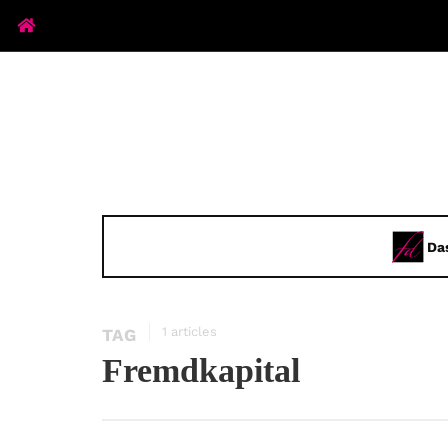
Da
1 articles
TAG
Fremdkapital