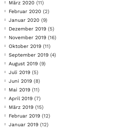
März 2020
(11)
Der Leserbrief der Woche Viele Leser
Februar 2020
(2)
stellen ganz persönliche Fragen. Vielleicht
Januar 2020
(9)
hast du auch spezielle Fragen im Kopf?
Aber du hast dich bis jetzt nicht getraut sie
Dezember 2019
(5)
zu stellen? Kein Problem!...
November 2019
(16)
Oktober 2019
(11)
Jetzt lesen
September 2019
(4)
August 2019
(9)
Juli 2019
(5)
Juni 2019
(8)
Mai 2019
(11)
April 2019
(7)
März 2019
(15)
Februar 2019
(12)
Januar 2019
(12)