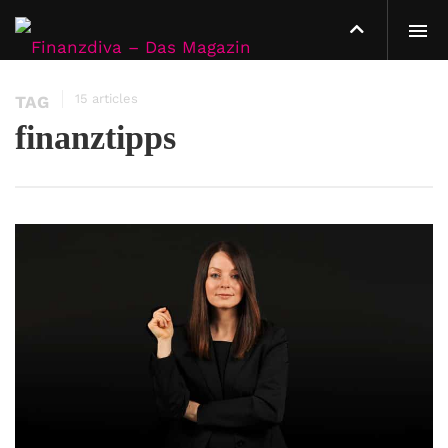
15 articles
TAG
finanztipps