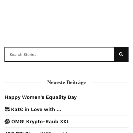
Der Leserbrief der Woche Viele Leser
stellen ganz persönliche Fragen. Vielleicht
hast du auch spezielle Fragen im Kopf?
Aber du hast dich bis jetzt nicht getraut sie
zu stellen? Kein Problem!...
Jetzt lesen
Neueste Beiträge
Happy Women’s Equality Day
🥰 Kat€ in Love with …
😱 OMG! Krypto-Raub XXL