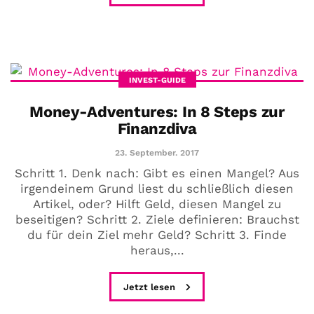
INVEST-GUIDE
Money-Adventures: In 8 Steps zur
Finanzdiva
23. September. 2017
Schritt 1. Denk nach: Gibt es einen Mangel? Aus
irgendeinem Grund liest du schließlich diesen
Artikel, oder? Hilft Geld, diesen Mangel zu
beseitigen? Schritt 2. Ziele definieren: Brauchst
COMMUNITY
du für dein Ziel mehr Geld? Schritt 3. Finde
Der Leserbrief der
heraus,...
Woche #2
Jetzt lesen
21. Juli. 2021